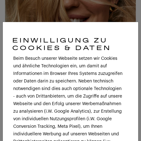
SIND SIE HAIR STYLIST?
BOND REPAIR TREATMENT
EINWILLIGUNG ZU
COOKIES & DATEN
JETZT EINLOGGEN ODER REGISTRIEREN
Beim Besuch unserer Webseite setzen wir Cookies
und ähnliche Technologien ein, um damit auf
Informationen im Browser Ihres Systems zuzugreifen
oder Daten darin zu speichern. Neben technisch
notwendigen sind dies auch optionale Technologien
BESSER
- auch von Drittanbietern, um die Zugriffe auf unsere
Webseite und den Erfolg unserer Werbemaßnahmen
Repariert stundenlang – auch nachdem das Haar bereits
zu analysieren (i.W. Google Analytics), zur Erstellung
getrocknet ist.
von individuellen Nutzungsprofilen (i.W. Google
Conversion Tracking, Meta Pixel), um Ihnen
individuellere Werbung auf unseren Webseiten und