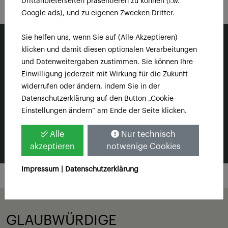
Drittanbieterseiten präsentieren zu können (i.w.
Google ads), und zu eigenen Zwecken Dritter.
Sie helfen uns, wenn Sie auf (Alle Akzeptieren)
klicken und damit diesen optionalen Verarbeitungen
epres™ Professional Bond Repair
ist nicht nur ideal für alle
und Datenweitergaben zustimmen. Sie können Ihre
Haartypen, sondern auch für alle Dienstleistungen. Die
Einwilligung jederzeit mit Wirkung für die Zukunft
patentierte Formel bietet eine unglaubliche Flexibilität und
widerrufen oder ändern, indem Sie in der
Performance, ganz gleich, ob sie mit chemischen Services
Datenschutzerklärung auf den Button „Cookie-
oder auf unbehandeltem Haar angewendet wird.
Einstellungen ändern“ am Ende der Seite klicken.
JETZT EINLOGGEN ODER REGISTRIEREN
Alle
Nur technisch
akzeptieren
notwenige Cookies
Impressum |
Datenschutzerklärung
GLAUBWÜRDIGE