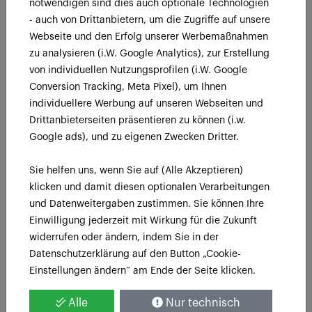
notwendigen sind dies auch optionale Technologien
widerrufen, können Sie unter den gesetzlichen
- auch von Drittanbietern, um die Zugriffe auf unsere
Voraussetzungen die Erstattung bereits bezahlter Kosten für
Webseite und den Erfolg unserer Werbemaßnahmen
den Versand zu Ihnen (Hinsendekosten) verlangen (vgl. zu
sonstigen Widerrufsfolgen § 3 Abs. 3).
zu analysieren (i.W. Google Analytics), zur Erstellung
von individuellen Nutzungsprofilen (i.W. Google
§ 6 Zahlungsbedingungen und Aufrechnung und
Conversion Tracking, Meta Pixel), um Ihnen
Zurückbehaltungsrecht
individuellere Werbung auf unseren Webseiten und
Drittanbieterseiten präsentieren zu können (i.w.
(1) Der Kaufpreis und die Versandkosten sind spätestens
Google ads), und zu eigenen Zwecken Dritter.
binnen zwei (2) Wochen ab Zugang unserer Rechnung zu
bezahlen.
Sie helfen uns, wenn Sie auf (Alle Akzeptieren)
(2) Wir bieten folgende Zahlungsmöglichkeiten an:
klicken und damit diesen optionalen Verarbeitungen
- Kreditkarte via PayPal Express (Zahlung auch ohne PayPal-
und Datenweitergaben zustimmen. Sie können Ihre
Konto möglich)
Einwilligung jederzeit mit Wirkung für die Zukunft
- Elektronischer Bankeinzung (ELV) via PayPal Plus (Zahlung
widerrufen oder ändern, indem Sie in der
auch ohne PayPal-Konto möglich) - Rechnungskauf via PayPal
Datenschutzerklärung auf den Button „Cookie-
Express (Zahlung auch ohne PayPal-Konto möglich)
Einstellungen ändern“ am Ende der Seite klicken.
Detaillierte Informationen zu den einzelnen
Zahlungsmöglichkeiten:
Alle
Nur technisch