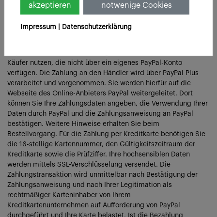
akzeptieren
notwenige Cookies
Kreditkarte
Im Rahmen des Zahlungsdienstes PayPal Express bieten wir
Impressum |
Datenschutzerklärung
Ihnen die Zahlung mit den gängigen Kreditkarten wie Visa,
MasterCard, American Express oder Discover Network als
PayPal Services an. Die Zahlungsart Kreditkarte können auch
Käufer nutzen, die nicht über ein eigenes PayPal-Konto
verfügen. Die Zahlung an den Händler wird über PayPal Plus
verarbeitet und vorgenommen. Sie werden hierfür auf die
Webseite des Online-Anbieters PayPal weitergeleitet. Dort
können Sie Ihre Zahlungsdaten angeben, die Verwendung Ihrer
Daten durch PayPal und die Zahlungsanweisung an PayPal
bestätigen. Weitere Hinweise erhalten Sie beim
Bestellvorgang. Für die Zahlung per Kreditkarte benötigen Sie
die 16-stellige Kartennummer, den Gültigkeitszeitraum der
Kreditkarte sowie die Prüfziffer. Ihre hochsensiblen Daten
werden mittels SSL-Verschlüsselung versendet. Die
Zahlungstransaktion wird unmittelbar nach Bestätigung der
Zahlungsanweisung und nach Ihrer Legitimation als
rechtmäßiger Karteninhaber von Ihrem
Kreditkartenunternehmen auf Aufforderung von PayPal
durchgeführt und Ihre Karte belastet. Ist die Bezahlung