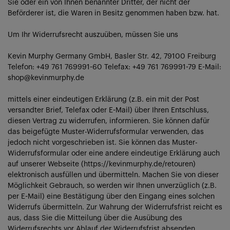
Sie oder ein von Ihnen benannter Dritter, der nicht der
Beförderer ist, die Waren in Besitz genommen haben bzw. hat.
Um Ihr Widerrufsrecht auszuüben, müssen Sie uns
Kevin Murphy Germany GmbH, Basler Str. 42, 79100 Freiburg
Telefon: +49 761 769991-60 Telefax: +49 761 769991-79 E-Mail:
shop@kevinmurphy.de
mittels einer eindeutigen Erklärung (z.B. ein mit der Post
versandter Brief, Telefax oder E-Mail) über Ihren Entschluss,
diesen Vertrag zu widerrufen, informieren. Sie können dafür
das beigefügte Muster-Widerrufsformular verwenden, das
jedoch nicht vorgeschrieben ist. Sie können das Muster-
Widerrufsformular oder eine andere eindeutige Erklärung auch
auf unserer Webseite (https://kevinmurphy.de/retouren)
elektronisch ausfüllen und übermitteln. Machen Sie von dieser
Möglichkeit Gebrauch, so werden wir Ihnen unverzüglich (z.B.
per E-Mail) eine Bestätigung über den Eingang eines solchen
Widerrufs übermitteln. Zur Wahrung der Widerrufsfrist reicht es
aus, dass Sie die Mitteilung über die Ausübung des
Widerrufsrechts vor Ablauf der Widerrufsfrist absenden.